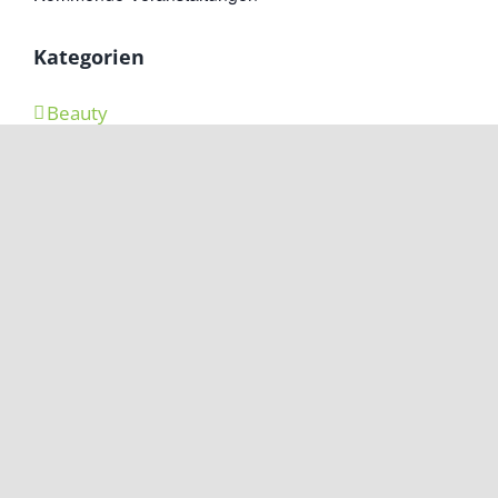
Kategorien
Beauty
Kommunikation
Nachhaltig
Natur
Radfahren
Sport
Wandern