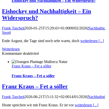
Olivenöls
Eishockey und Nachhaltigkeit – Ein Widerspruch?
Eishockey und Nachhaltigkeit – Ein
Widerspruch?
Frank Tascheit
2026-01-25T15:29:43+01:00
09/02/2026
|
Nachhaltig
,
Sport
|
Ende August, die Tage sind noch sehr warm, doch
weiterlesen [...]
Weiterlesen
für
Kommentare deaktiviert
Eishockey
und
Franz Kraus – Fet a sóller
Nachhaltigkeit
–
Ein
Franz Kraus – Fet a sóller
Widerspruch?
Franz Kraus – Fet a sóller
Frank Tascheit
2026-06-21T15:11:32+02:00
14/01/2026
|
Nachhaltig
|
Heute sprechen wir mit Franz Kraus. Er ist vor
weiterlesen [...]