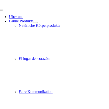
Zum
Inhalt
Toggle
springen
Navigation
Über uns
Grüne Produkte
Natürliche Körperprodukte
El lugar del corazón
Faire Kommunikation