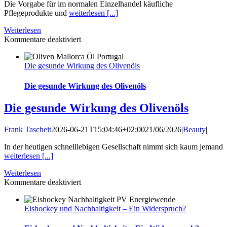
Die Vorgabe für im normalen Einzelhandel käufliche
Pflegeprodukte und
weiterlesen [...]
Weiterlesen
für
Kommentare deaktiviert
Nachhaltige
und
Die gesunde Wirkung des Olivenöls
natürliche
Produkte
haben
Die gesunde Wirkung des Olivenöls
ein
Ablaufdatum
Die gesunde Wirkung des Olivenöls
–
und
Frank Tascheit
2026-06-21T15:04:46+02:00
21/06/2026
|
Beauty
|
das
ist
In der heutigen schnelllebigen Gesellschaft nimmt sich kaum jemand
gut
weiterlesen [...]
so!
Weiterlesen
für
Kommentare deaktiviert
Die
gesunde
Eishockey und Nachhaltigkeit – Ein Widerspruch?
Wirkung
des