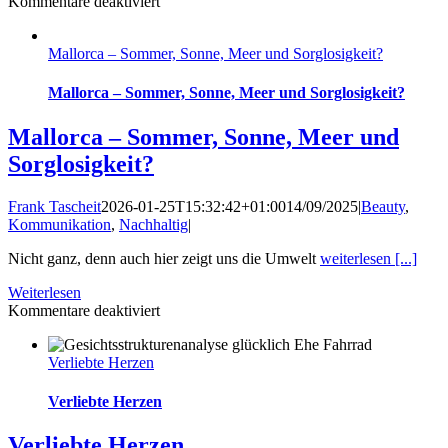
für
Kommentare deaktiviert
Wie
bio
Mallorca – Sommer, Sonne, Meer und Sorglosigkeit?
ist
Bioplastik?
Mallorca – Sommer, Sonne, Meer und Sorglosigkeit?
Mallorca – Sommer, Sonne, Meer und
Sorglosigkeit?
Frank Tascheit
2026-01-25T15:32:42+01:00
14/09/2025
|
Beauty
,
Kommunikation
,
Nachhaltig
|
Nicht ganz, denn auch hier zeigt uns die Umwelt
weiterlesen [...]
Weiterlesen
für
Kommentare deaktiviert
Mallorca
–
Verliebte Herzen
Sommer,
Sonne,
Meer
Verliebte Herzen
und
Sorglosigkeit?
Verliebte Herzen