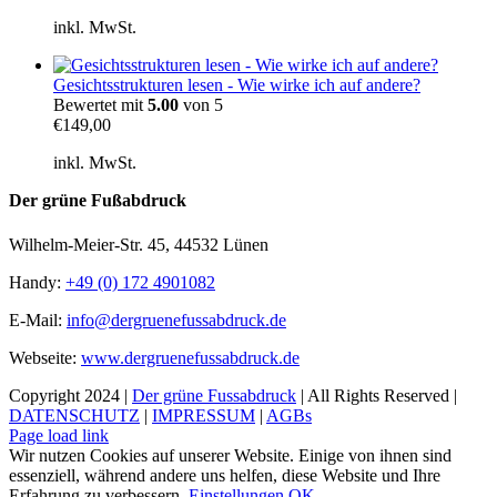
inkl. MwSt.
Gesichtsstrukturen lesen - Wie wirke ich auf andere?
Bewertet mit
5.00
von 5
€
149,00
inkl. MwSt.
Der grüne Fußabdruck
Wilhelm-Meier-Str. 45, 44532 Lünen
Handy:
+49 (0) 172 4901082
E-Mail:
info@dergruenefussabdruck.de
Webseite:
www.dergruenefussabdruck.de
Copyright 2024 |
Der grüne Fussabdruck
| All Rights Reserved |
DATENSCHUTZ
|
IMPRESSUM
|
AGBs
Facebook
Instagram
Page load link
Wir nutzen Cookies auf unserer Website. Einige von ihnen sind
essenziell, während andere uns helfen, diese Website und Ihre
Erfahrung zu verbessern.
Einstellungen
OK