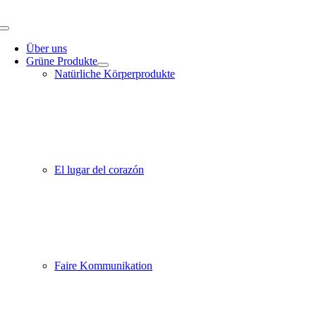
Zum
Inhalt
Toggle
springen
Navigation
Über uns
Grüne Produkte
Natürliche Körperprodukte
El lugar del corazón
Faire Kommunikation