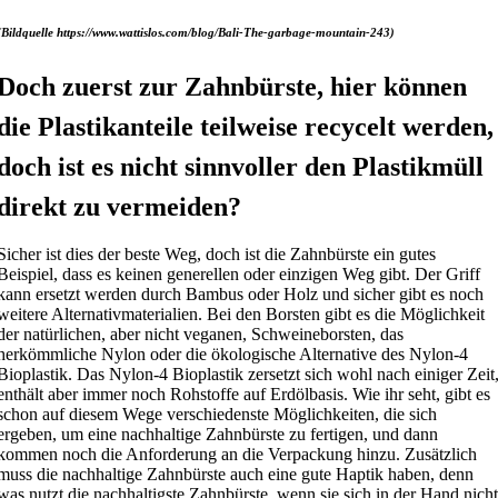
(Bildquelle https://www.wattislos.com/blog/Bali-The-garbage-mountain-243)
Doch zuerst zur Zahnbürste, hier können
die Plastikanteile teilweise recycelt werden,
doch ist es nicht sinnvoller den Plastikmüll
direkt zu vermeiden?
Sicher ist dies der beste Weg, doch ist die Zahnbürste ein gutes
Beispiel, dass es keinen generellen oder einzigen Weg gibt. Der Griff
kann ersetzt werden durch Bambus oder Holz und sicher gibt es noch
weitere Alternativmaterialien. Bei den Borsten gibt es die Möglichkeit
der natürlichen, aber nicht veganen, Schweineborsten, das
herkömmliche Nylon oder die ökologische Alternative des Nylon-4
Bioplastik. Das Nylon-4 Bioplastik zersetzt sich wohl nach einiger Zeit
enthält aber immer noch Rohstoffe auf Erdölbasis. Wie ihr seht, gibt es
schon auf diesem Wege verschiedenste Möglichkeiten, die sich
ergeben, um eine nachhaltige Zahnbürste zu fertigen, und dann
kommen noch die Anforderung an die Verpackung hinzu. Zusätzlich
muss die nachhaltige Zahnbürste auch eine gute Haptik haben, denn
was nutzt die nachhaltigste Zahnbürste, wenn sie sich in der Hand nich