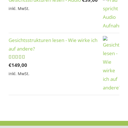
inkl. MwSt.
Gesichtsstrukturen lesen - Wie wirke ich
auf andere?
Bewertet
€
149,00
mit
5.00
inkl. MwSt.
von 5