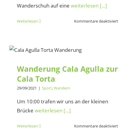
Wanderschuh auf eine
weiterlesen [...]
für
Weiterlesen
Kommentare deaktiviert
Rundwan
Radiofar
Capdepe
Wanderung Cala Agulla zur
Cala Torta
Wanderung Cala Agulla zur
Cala Torta
29/09/2021
|
Sport
,
Wandern
Um 10:00 trafen wir uns an der kleinen
Brücke
weiterlesen [...]
für
Weiterlesen
Kommentare deaktiviert
Wanderu