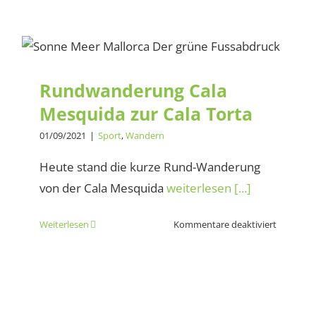
Cala
Agulla
Rundwanderung Cala
zur
Cala
Mesquida zur Cala Torta
Torta
Rundwanderung Cala
Mesquida zur Cala Torta
01/09/2021
|
Sport
,
Wandern
Heute stand die kurze Rund-Wanderung
von der Cala Mesquida
weiterlesen [...]
für
Weiterlesen
Kommentare deaktiviert
Rundwan
Cala
Mesquid
zur
Cala