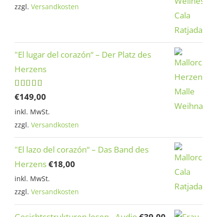
zzgl.
Versandkosten
"El lugar del corazón“ – Der Platz des
Herzens
Bewertet
€
149,00
mit
5.00
inkl. MwSt.
von 5
zzgl.
Versandkosten
"El lazo del corazón“ – Das Band des
Herzens
€
18,00
inkl. MwSt.
zzgl.
Versandkosten
Gesichtsstrukturen lesen - Audio
€
39,00