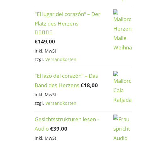
"El lugar del corazón“ – Der
Platz des Herzens
Bewertet
€
149,00
mit
5.00
inkl. MwSt.
von 5
zzgl.
Versandkosten
"El lazo del corazón“ – Das
Band des Herzens
€
18,00
inkl. MwSt.
zzgl.
Versandkosten
Gesichtsstrukturen lesen -
Audio
€
39,00
inkl. MwSt.