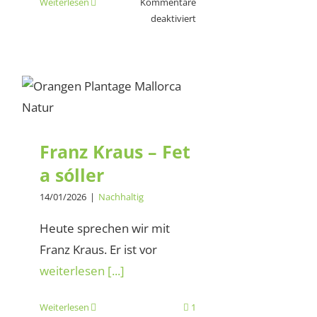
Weiterlesen
Kommentare
für
deaktiviert
Nachhaltige
und
natürliche
Produkte
Franz Kraus – Fet a
haben
sóller
ein
Ablaufdatum
Franz Kraus – Fet
–
und
a sóller
das
14/01/2026
|
Nachhaltig
ist
gut
Heute sprechen wir mit
so!
Franz Kraus. Er ist vor
weiterlesen [...]
Weiterlesen
1