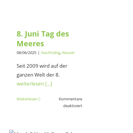
Wie
bio
ist
8. Juni Tag des
Bioplastik?
Meeres
8. Juni Tag des
Meeres
08/06/2025
|
Nachhaltig
,
Wasser
Seit 2009 wird auf der
ganzen Welt der 8.
weiterlesen [...]
Weiterlesen
Kommentare
für
deaktiviert
8.
Juni
Tag
des