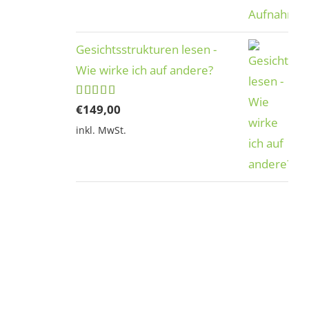
Gesichtsstrukturen lesen -
Wie wirke ich auf andere?
Bewertet
€
149,00
mit
5.00
inkl. MwSt.
von 5