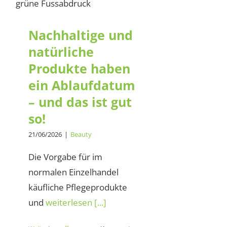
haben ein
Ablaufdatum – und
das ist gut so!
Nachhaltige und
natürliche
Produkte haben
ein Ablaufdatum
– und das ist gut
so!
21/06/2026
|
Beauty
Die Vorgabe für im
normalen Einzelhandel
käufliche Pflegeprodukte
und
weiterlesen [...]