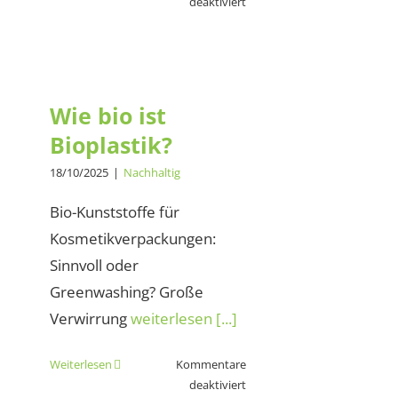
für
deaktiviert
Thomas
Egger
–
Wie bio ist
Portugal
Bioplastik?
Elements
Wie bio ist
Bioplastik?
18/10/2025
|
Nachhaltig
Bio-Kunststoffe für
Kosmetikverpackungen:
Sinnvoll oder
Greenwashing? Große
Verwirrung
weiterlesen [...]
Weiterlesen
Kommentare
für
deaktiviert