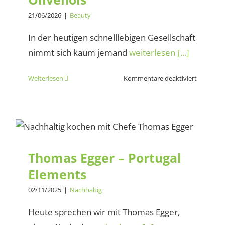
21/06/2026
|
Beauty
In der heutigen schnelllebigen Gesellschaft
nimmt sich kaum jemand
weiterlesen [...]
für
Weiterlesen
Kommentare deaktiviert
Die
gesunde
Wirkung
Thomas Egger – Portugal
des
Olivenöls
Elements
Thomas Egger – Portugal
Elements
02/11/2025
|
Nachhaltig
Heute sprechen wir mit Thomas Egger,