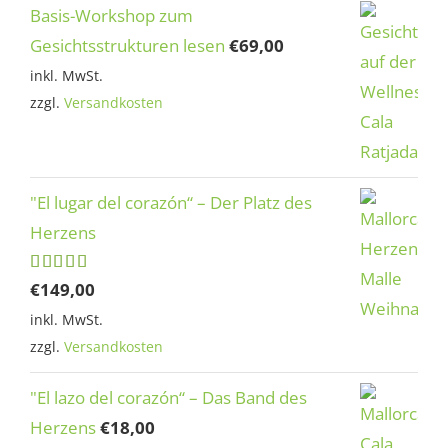
Basis-Workshop zum
Gesichtsstrukturen lesen
€
69,00
inkl. MwSt.
zzgl.
Versandkosten
"El lugar del corazón“ – Der Platz des
Herzens
Bewertet
€
149,00
mit
5.00
inkl. MwSt.
von 5
zzgl.
Versandkosten
"El lazo del corazón“ – Das Band des
Herzens
€
18,00