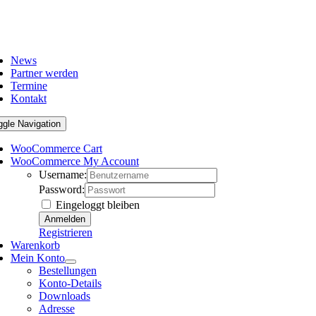
News
Partner werden
Termine
Kontakt
ggle Navigation
WooCommerce Cart
WooCommerce My Account
Username:
Password:
Eingeloggt bleiben
Registrieren
Warenkorb
Mein Konto
Bestellungen
Konto-Details
Downloads
Adresse