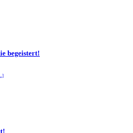
ie begeistert!
..]
t!