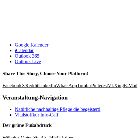
Google Kalender
iCalendar
Outlook 365
Outlook Live
Share This Story, Choose Your Platform!
Facebook
X
Reddit
LinkedIn
WhatsApp
Tumblr
Pinterest
Vk
Xing
E-Mail
Veranstaltung-Navigation
Natürliche nachhaltige Pflege die begeistert!
Vitalstoffkur Info-Call
Der grüne Fußabdruck
Wilhelm-Meier-Str. 45, 44532 Lünen