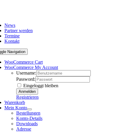
News
Partner werden
Termine
Kontakt
ggle Navigation
WooCommerce Cart
WooCommerce My Account
Username:
Password:
Eingeloggt bleiben
Registrieren
Warenkorb
Mein Konto
Bestellungen
Konto-Details
Downloads
Adresse