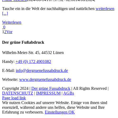
Tauche ein in die Welt der nachhaltigen und natürlichen
weiterlesen
[...]
Weiterlesen
0
1
2
Vor
Der grüne Fußabdruck
Wilhelm-Meier-Str. 45, 44532 Lünen
Handy:
+49 (0) 172 4901082
E-Mail:
info@dergruenefussabdruck.de
Webseite:
www.dergruenefussabdruck.de
Copyright 2024 |
Der grüne Fussabdruck
| All Rights Reserved |
DATENSCHUTZ
|
IMPRESSUM
|
AGBs
Facebook
Instagram
Page load link
Wir nutzen Cookies auf unserer Website. Einige von ihnen sind
essenziell, während andere uns helfen, diese Website und Ihre
Erfahrung zu verbessern.
Einstellungen
OK