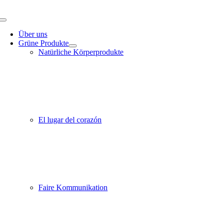
Zum
Inhalt
Toggle
springen
Navigation
Über uns
Grüne Produkte
Natürliche Körperprodukte
El lugar del corazón
Faire Kommunikation