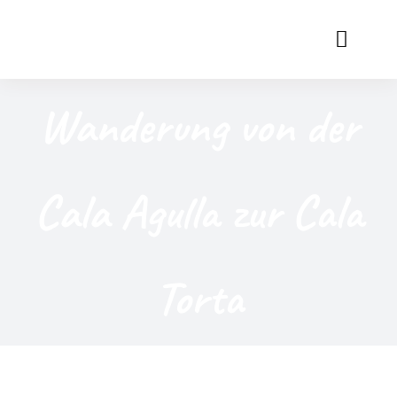
Zum
Inhalt
Toggl
springen
Naviga
Über uns
Wanderung von der
Grüne Produkte
Cala Agulla zur Cala
News
Partner werden
Torta
Termine
Kontakt