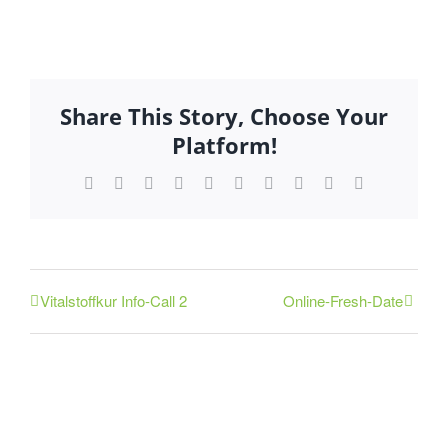
Share This Story, Choose Your
Platform!
Facebook
X
Reddit
LinkedIn
WhatsApp
Tumblr
Pinterest
Vk
Xing
E-
Mail
Vitalstoffkur Info-Call 2
Online-Fresh-Date