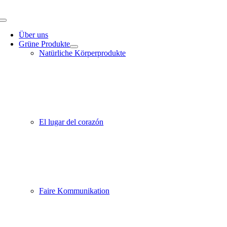
Zum
Inhalt
Toggle
springen
Navigation
Über uns
Grüne Produkte
Natürliche Körperprodukte
El lugar del corazón
Faire Kommunikation