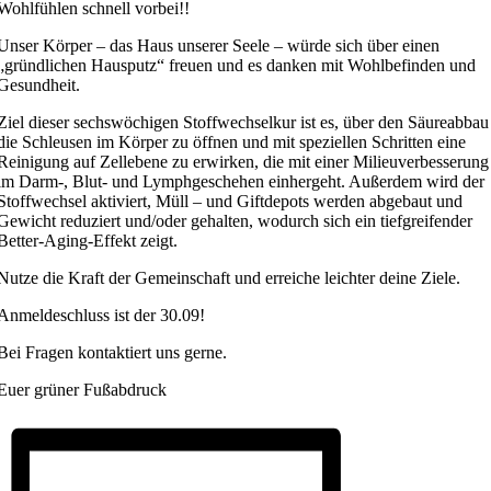
Wohlfühlen schnell vorbei!!
Unser Körper – das Haus unserer Seele – würde sich über einen
„gründlichen Hausputz“ freuen und es danken mit Wohlbefinden und
Gesundheit.
Ziel dieser sechswöchigen Stoffwechselkur ist es, über den Säureabbau
die Schleusen im Körper zu öffnen und mit speziellen Schritten eine
Reinigung auf Zellebene zu erwirken, die mit einer Milieuverbesserung
im Darm-, Blut- und Lymphgeschehen einhergeht. Außerdem wird der
Stoffwechsel aktiviert, Müll – und Giftdepots werden abgebaut und
Gewicht reduziert und/oder gehalten, wodurch sich ein tiefgreifender
Better-Aging-Effekt zeigt.
Nutze die Kraft der Gemeinschaft und erreiche leichter deine Ziele.
Anmeldeschluss ist der 30.09!
Bei Fragen kontaktiert uns gerne.
Euer grüner Fußabdruck