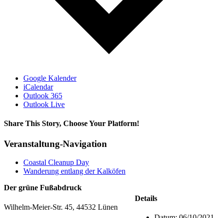
Google Kalender
iCalendar
Outlook 365
Outlook Live
Share This Story, Choose Your Platform!
Facebook
X
Reddit
LinkedIn
WhatsApp
Tumblr
Pinterest
Vk
Xing
E-
Veranstaltung-Navigation
Mail
Coastal Cleanup Day
Wanderung entlang der Kalköfen
Der grüne Fußabdruck
Details
Wilhelm-Meier-Str. 45, 44532 Lünen
Datum:
06/10/2021