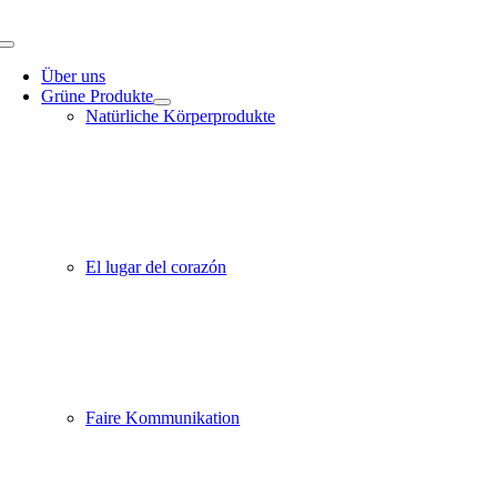
Zum
Inhalt
Toggle
springen
Navigation
Über uns
Grüne Produkte
Natürliche Körperprodukte
El lugar del corazón
Faire Kommunikation