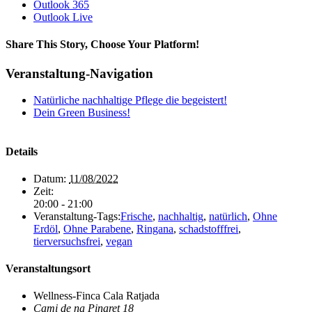
Outlook 365
Outlook Live
Share This Story, Choose Your Platform!
Facebook
X
Reddit
LinkedIn
WhatsApp
Tumblr
Pinterest
Vk
Xing
E-
Veranstaltung-Navigation
Mail
Natürliche nachhaltige Pflege die begeistert!
Dein Green Business!
Details
Datum:
11/08/2022
Zeit:
20:00 - 21:00
Veranstaltung-Tags:
Frische
,
nachhaltig
,
natürlich
,
Ohne
Erdöl
,
Ohne Parabene
,
Ringana
,
schadstofffrei
,
tierversuchsfrei
,
vegan
Veranstaltungsort
Wellness-Finca Cala Ratjada
Cami de na Pinaret 18