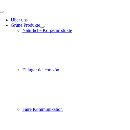
Zum
Inhalt
Toggle
springen
Navigation
Über uns
Grüne Produkte
Natürliche Körperprodukte
El lugar del corazón
Faire Kommunikation