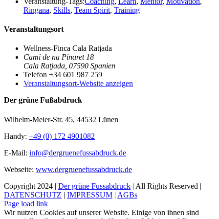
Veranstaltung-Tags:
Coaching
,
Learn
,
Mentor
,
Motivation
,
Ringana
,
Skills
,
Team Spirit
,
Training
Veranstaltungsort
Wellness-Finca Cala Ratjada
Cami de na Pinaret 18
Cala Ratjada
,
07590
Spanien
Telefon
+34 601 987 259
Veranstaltungsort-Website anzeigen
Der grüne Fußabdruck
Wilhelm-Meier-Str. 45, 44532 Lünen
Handy:
+49 (0) 172 4901082
E-Mail:
info@dergruenefussabdruck.de
Webseite:
www.dergruenefussabdruck.de
Copyright 2024 |
Der grüne Fussabdruck
| All Rights Reserved |
DATENSCHUTZ
|
IMPRESSUM
|
AGBs
Facebook
Instagram
Page load link
Wir nutzen Cookies auf unserer Website. Einige von ihnen sind