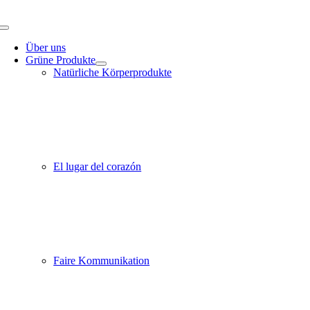
Zum
Inhalt
Toggle
springen
Navigation
Über uns
Grüne Produkte
Natürliche Körperprodukte
El lugar del corazón
Faire Kommunikation