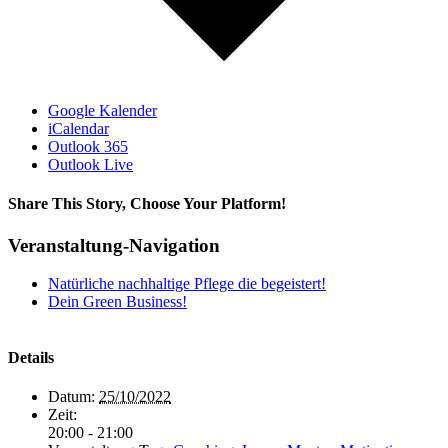
Google Kalender
iCalendar
Outlook 365
Outlook Live
Share This Story, Choose Your Platform!
Facebook
X
Reddit
LinkedIn
WhatsApp
Tumblr
Pinterest
Vk
Xing
E-
Veranstaltung-Navigation
Mail
Natürliche nachhaltige Pflege die begeistert!
Dein Green Business!
Details
Datum:
25/10/2022
Zeit:
20:00 - 21:00