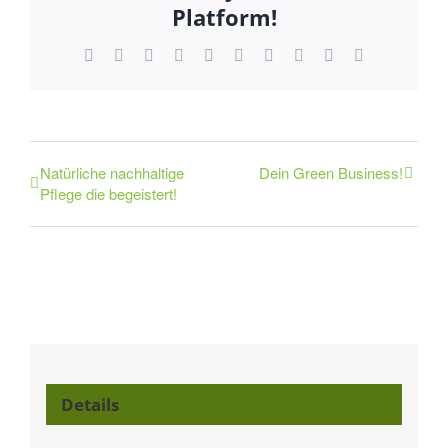
Platform!
Facebook
X
Reddit
LinkedIn
WhatsApp
Tumblr
Pinterest
Vk
Xing
E-
Mail
Natürliche nachhaltige
Dein Green Business!
Pflege die begeistert!
Details