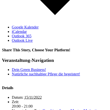
Google Kalender
iCalendar
Outlook 365
Outlook Live
Share This Story, Choose Your Platform!
Facebook
X
Reddit
LinkedIn
WhatsApp
Tumblr
Pinterest
Vk
Xing
E-
Veranstaltung-Navigation
Mail
Dein Green Business!
Natürliche nachhaltige Pflege die begeistert!
Details
Datum:
15/11/2022
Zeit:
20:00 - 21:00