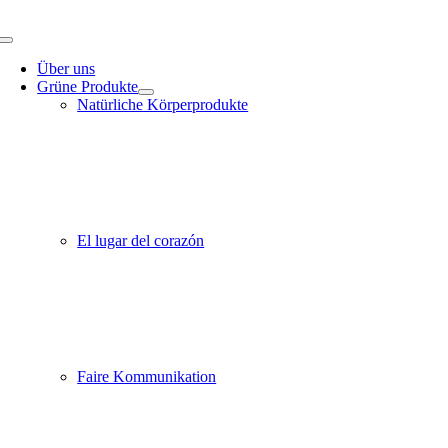
Zum
Inhalt
Toggle
springen
Navigation
Über uns
Grüne Produkte
Natürliche Körperprodukte
El lugar del corazón
Faire Kommunikation