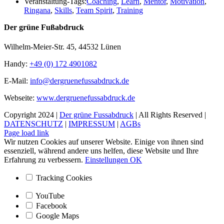
Veranstaltung-Tags:
Coaching
,
Learn
,
Mentor
,
Motivation
,
Ringana
,
Skills
,
Team Spirit
,
Training
Der grüne Fußabdruck
Wilhelm-Meier-Str. 45, 44532 Lünen
Handy:
+49 (0) 172 4901082
E-Mail:
info@dergruenefussabdruck.de
Webseite:
www.dergruenefussabdruck.de
Copyright 2024 |
Der grüne Fussabdruck
| All Rights Reserved |
DATENSCHUTZ
|
IMPRESSUM
|
AGBs
Facebook
Instagram
Page load link
Wir nutzen Cookies auf unserer Website. Einige von ihnen sind
essenziell, während andere uns helfen, diese Website und Ihre
Erfahrung zu verbessern.
Einstellungen
OK
Tracking Cookies
YouTube
Facebook
Google Maps