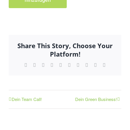
hinzufügen
Share This Story, Choose Your
Platform!
Facebook
X
Reddit
LinkedIn
WhatsApp
Tumblr
Pinterest
Vk
Xing
E-
Mail
Dein Team Call!
Dein Green Business!