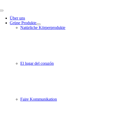
Zum
Inhalt
Toggle
springen
Navigation
Über uns
Grüne Produkte
Natürliche Körperprodukte
El lugar del corazón
Faire Kommunikation