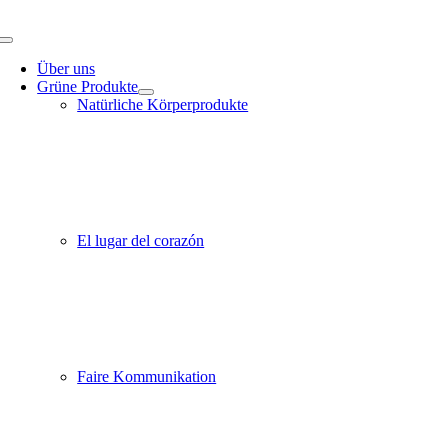
Zum
Inhalt
Toggle
springen
Navigation
Über uns
Grüne Produkte
Natürliche Körperprodukte
El lugar del corazón
Faire Kommunikation